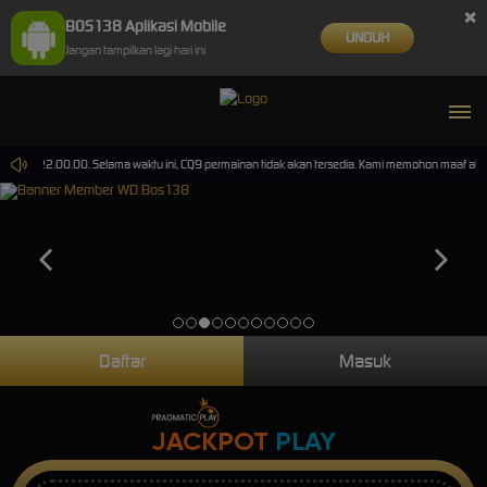
×
BOS138 Aplikasi Mobile
UNDUH
Jangan tampilkan lagi hari ini
mpai 22.00.00. Selama waktu ini, CQ9 permainan tidak akan tersedia. Kami memohon maaf atas 
Daftar
Masuk
JACKPOT
PLAY