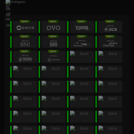
Instagram