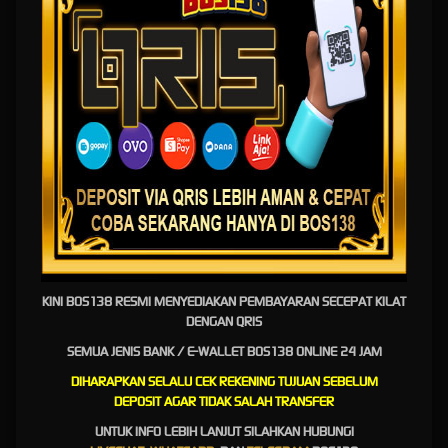
Agen Bos138
sebagai penyedia game taruhan slot terbaik dan terpercaya.
Mengenal Agen Bos138 Lebih
Dalam
Bagi para players atau pemain taruhan online yang sudah berpengalaman dan juga lama
memainkan permainan taruhan online tentu sudah tidak aneh atau asing lagi saat
mendengar nama agen atau situs
Bos138 Slot
ini.
Agen Bos138
merupakan suatu permainan slot taruhan online yang dimiliki oleh provider
taruhan terbesar dan sudah sejak lama bergerak di dunia pertaruhanan online. Tentu situs
ini tidak perlu diragukan atau dipertanyakan lagi kepercayaan dan keamanannya.
Provider, situs, atau juga agen taruhan online terpercaya
Bos138
ini sudah ada di dunia
pertaruhanan online sejak tahun 2007. Hal tersebut tentu dapat menjadi salah satu bukti
KINI BOS138 RESMI MENYEDIAKAN PEMBAYARAN SECEPAT KILAT
kuat bahwa situs sangat terpercaya dan juga memuaskan.
DENGAN QRIS
Hingga sampai saat ini juga situs ini masih berdiri dan semakin banyak orang bermain
SEMUA JENIS BANK / E-WALLET BOS138 ONLINE 24 JAM
disana. Permainan yang disajikan juga tentu sangat berkualitas dengan tampilan sangat
bagus sehingga para pemain tidak bosan Ketika memainkannya.
DIHARAPKAN SELALU CEK REKENING TUJUAN SEBELUM
DEPOSIT AGAR TIDAK SALAH TRANSFER
Selain itu, sudah banyak juga orang sukses dalam meningkatkan atau juga bahkan
memajukan finansial mereka hanya dengan memainkan permainan taruhan di
Bos138
.
UNTUK INFO LEBIH LANJUT SILAHKAN HUBUNGI
Hal itu terjadi karena memang situs ini memiliki permainan yang mudah dimainkan seperti