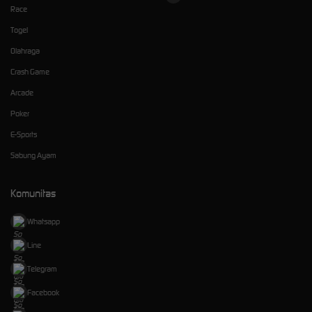
Race
Togel
Olahraga
Crash Game
Arcade
Poker
E-Sports
Sabung Ayam
Komunitas
Whatsapp
Line
Telegram
Facebook