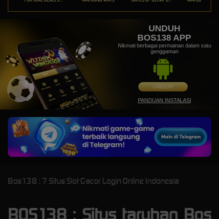
UNDUH
BOS138 APP
Nikmati berbagai permainan dalam satu
genggaman
UNDUH
PANDUAN INSTALASI
Bos138 : 7 Situs Slot Gacor Login Online Indonesia
BOS138 : Situs taruhan Bos